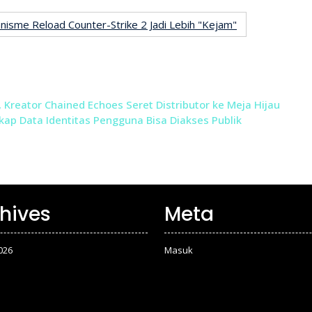
sme Reload Counter-Strike 2 Jadi Lebih "Kejam"
ik, Kreator Chained Echoes Seret Distributor ke Meja Hijau
kap Data Identitas Pengguna Bisa Diakses Publik
hives
Meta
026
Masuk