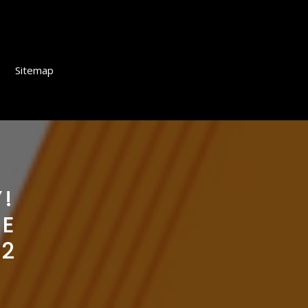
Sitemap
!
ME
 2