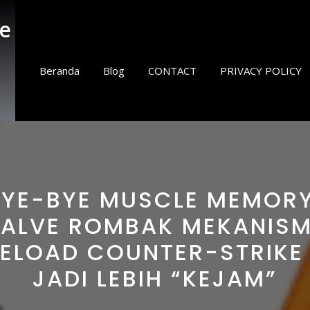
e
Beranda
Blog
CONTACT
PRIVACY POLICY
BYE-BYE MUSCLE MEMORY
ALVE ROMBAK MEKANIS
ELOAD COUNTER-STRIKE
JADI LEBIH “KEJAM”