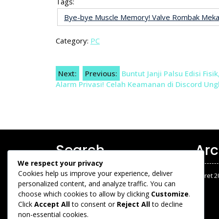
Tags:
Bye-bye Muscle Memory! Valve Rombak Mekani
Category:
PC
Navigasi
Next:
Previous:
Buntut Janji Palsu Edisi Fis
Alarm Privasi! Celah Keamanan di Discord Ung
pos
Search
Arc
We respect your privacy
Cookies help us improve your experience, deliver
Maret 2
personalized content, and analyze traffic. You can
choose which cookies to allow by clicking
Customize
.
Click
Accept All
to consent or
Reject All
to decline
Search
non-essential cookies.