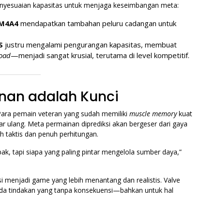
penyesuaian kapasitas untuk menjaga keseimbangan meta:
M4A4
mendapatkan tambahan peluru cadangan untuk
S
justru mengalami pengurangan kapasitas, membuat
load
—menjadi sangat krusial, terutama di level kompetitif.
inan adalah Kunci
 Para pemain veteran yang sudah memiliki
muscle memory
kuat
jar ulang. Meta permainan diprediksi akan bergeser dari gaya
ih taktis dan penuh perhitungan.
bak, tapi siapa yang paling pintar mengelola sumber daya,”
si menjadi game yang lebih menantang dan realistis. Valve
ada tindakan yang tanpa konsekuensi—bahkan untuk hal