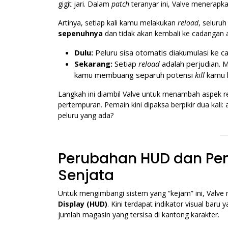
gigit jari. Dalam
patch
teranyar ini, Valve menerapk
Artinya, setiap kali kamu melakukan
reload
, seluru
sepenuhnya
dan tidak akan kembali ke cadangan 
Dulu:
Peluru sisa otomatis diakumulasi ke 
Sekarang:
Setiap
reload
adalah perjudian. 
kamu membuang separuh potensi
kill
kamu k
Langkah ini diambil Valve untuk menambah aspek r
pertempuran. Pemain kini dipaksa berpikir dua kali:
peluru yang ada?
Perubahan HUD dan Pe
Senjata
Untuk mengimbangi sistem yang “kejam” ini, Valve
Display (HUD)
. Kini terdapat indikator visual bar
jumlah magasin yang tersisa di kantong karakter.