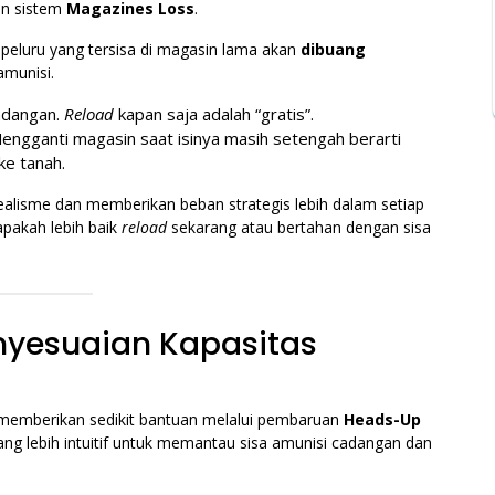
an sistem
Magazines Loss
.
h peluru yang tersisa di magasin lama akan
dibuang
amunisi.
cadangan.
Reload
kapan saja adalah “gratis”.
Mengganti magasin saat isinya masih setengah berarti
e tanah.
ealisme dan memberikan beban strategis lebih dalam setiap
 apakah lebih baik
reload
sekarang atau bertahan dengan sisa
nyesuaian Kapasitas
 memberikan sedikit bantuan melalui pembaruan
Heads-Up
u yang lebih intuitif untuk memantau sisa amunisi cadangan dan