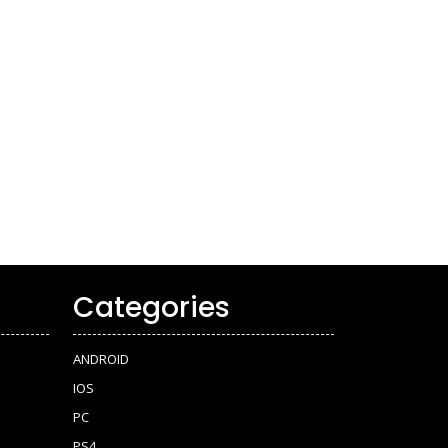
Categories
ANDROID
IOS
PC
PS4