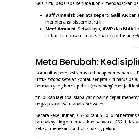
Selain itu, beberapa senjata ikonik mendapatkan 
Buff Amunisi:
Senjata seperti
Galil AR
dan
menoleransi sistem baru ini.
Nerf Amunisi:
Sebaliknya,
AWP
dan
M4A1-
setiap tembakan—dan setiap keputusan
re
Meta Berubah: Kedisipl
Komunitas bereaksi keras terhadap perubahan ini.
untuk
reload
setelah kontak senjata kini harus bela
bermain yang boros peluru (
spamming
) menjadi leb
“Ini bukan lagi soal siapa yang paling cepat menem
ungkap salah satu analis pro-scene.
Secara keseluruhan, CS2 di tahun 2026 ini bertransi
tampaknya ingin memastikan bahwa di CS2, tidak 
sekecil menekan tombol isi ulang peluru.