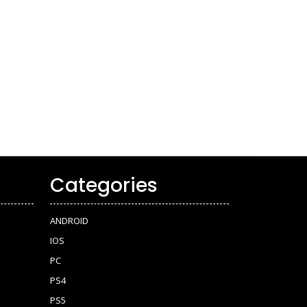
Categories
ANDROID
IOS
PC
PS4
PS5