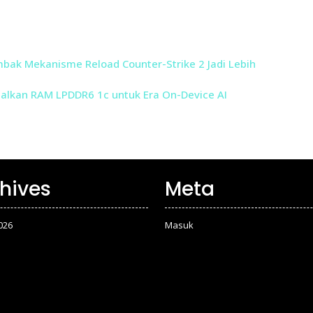
bak Mekanisme Reload Counter-Strike 2 Jadi Lebih
nalkan RAM LPDDR6 1c untuk Era On-Device AI
hives
Meta
026
Masuk