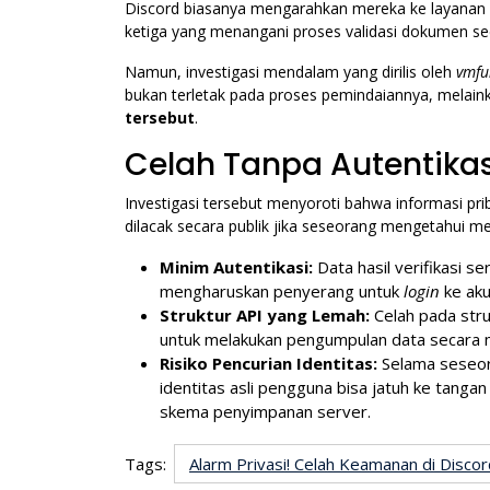
Discord biasanya mengarahkan mereka ke layanan
ketiga yang menangani proses validasi dokumen se
Namun, investigasi mendalam yang dirilis oleh
vmfu
bukan terletak pada proses pemindaiannya, melain
tersebut
.
Celah Tanpa Autentikasi
Investigasi tersebut menyoroti bahwa informasi pri
dilacak secara publik jika seseorang mengetahui me
Minim Autentikasi:
Data hasil verifikasi s
mengharuskan penyerang untuk
login
ke aku
Struktur API yang Lemah:
Celah pada str
untuk melakukan pengumpulan data secara 
Risiko Pencurian Identitas:
Selama seseor
identitas asli pengguna bisa jatuh ke tang
skema penyimpanan server.
Tags:
Alarm Privasi! Celah Keamanan di Disco