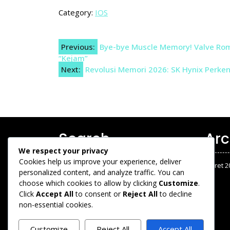
Category:
IOS
Navigasi
Previous:
Bye-bye Muscle Memory! Valve Rom
“Kejam”
pos
Next:
Revolusi Memori 2026: SK Hynix Perke
Search
Arc
We respect your privacy
Cookies help us improve your experience, deliver
Maret 2
personalized content, and analyze traffic. You can
choose which cookies to allow by clicking
Customize
.
Click
Accept All
to consent or
Reject All
to decline
Search
non-essential cookies.
Customize
Reject All
Accept All