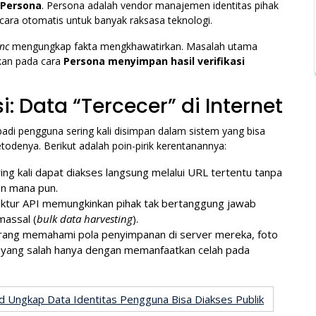
Persona
. Persona adalah vendor manajemen identitas pihak
cara otomatis untuk banyak raksasa teknologi.
nc
mengungkap fakta mengkhawatirkan. Masalah utama
kan pada cara
Persona menyimpan hasil verifikasi
: Data “Tercecer” di Internet
badi pengguna sering kali disimpan dalam sistem yang bisa
todenya. Berikut adalah poin-pirik kerentanannya:
ering kali dapat diakses langsung melalui URL tertentu tanpa
n mana pun.
uktur API memungkinkan pihak tak bertanggung jawab
massal (
bulk data harvesting
).
ang memahami pola penyimpanan di server mereka, foto
an yang salah hanya dengan memanfaatkan celah pada
rd Ungkap Data Identitas Pengguna Bisa Diakses Publik